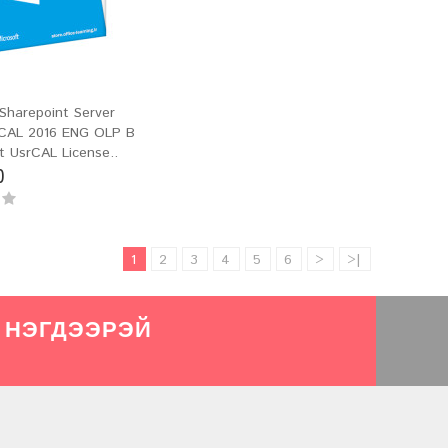
 Sharepoint Server
 CAL 2016 ENG OLP B
 UsrCAL License..
0
1
2
3
4
5
6
>
>|
 НЭГДЭЭРЭЙ