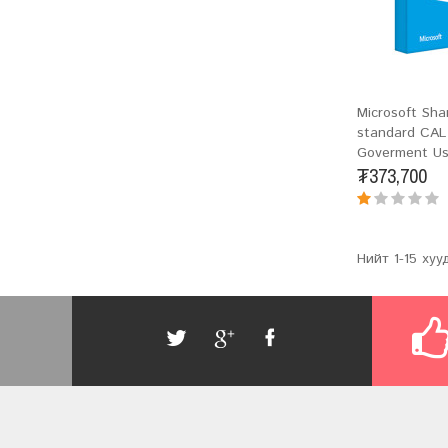
Microsoft Sha
standard CAL
Goverment Us
₮373,700
Нийт 1-15 хуу