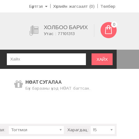
Бүртгэл
Хүслийн жагсаалт (0)
Төлбөр
0
ХОЛБОО БАРИХ
Утас : 77101313
ХАЙХ
НӨАТ СУГАЛАА
Бүх барааны үнэд НӨАТ багтсан.
ал:
Тогтмол
Харагдац:
15