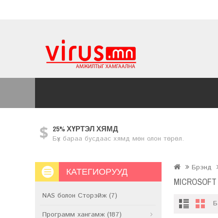
25% ХҮРТЭЛ ХЯМД
Бүх бараа бусдаас хямд мөн олон төрөл.
Брэнд
КАТЕГИОРУУД
MICROSOFT
NAS болон Сторэйж (7)
Б
Программ хангамж (187)