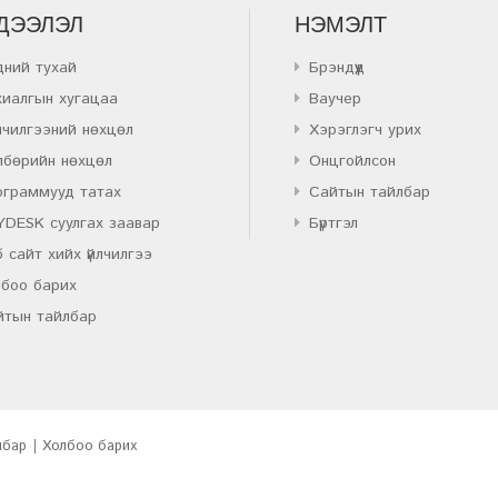
ДЭЭЛЭЛ
НЭМЭЛТ
дний тухай
Брэндүүд
хиалгын хугацаа
Ваучер
лчилгээний нөхцөл
Хэрэглэгч урих
лбөрийн нөхцөл
Онцгойлсон
ограммууд татах
Сайтын тайлбар
YDESK суулгах заавар
Бүртгэл
 сайт хийх үйлчилгээ
лбоо барих
йтын тайлбар
лбар
Холбоо барих