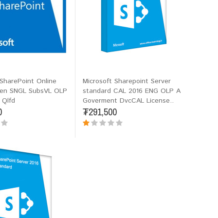
 SharePoint Online
Microsoft Sharepoint Server
pen SNGL SubsVL OLP
standard CAL 2016 ENG OLP A
 Qlfd
Goverment DvcCAL License..
0
₮291,500