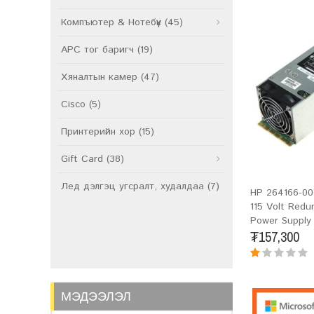
Компъютер & Нотебүүк (45)
APC тог баригч (19)
Хяналтын камер (47)
Cisco (5)
Принтерийн хор (15)
Gift Card (38)
Лед дэлгэц угсралт, худалдаа (7)
HP 264166-00
115 Volt Red
Power Supply
₮157,300
МЭДЭЭЛЭЛ