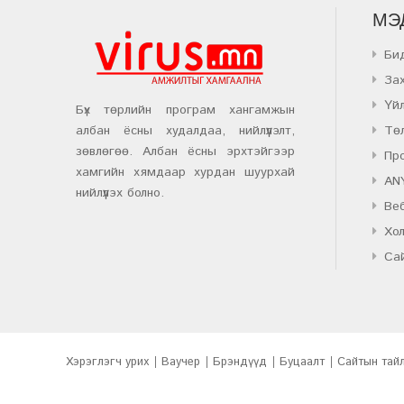
МЭ
Би
За
Үй
Бүх төрлийн програм хангамжын
албан ёсны худалдаа, нийлүүлэлт,
Тө
зөвлөгөө. Албан ёсны эрхтэйгээр
Пр
хамгийн хямдаар хурдан шуурхай
AN
нийлүүлэх болно.
Веб
Хо
Са
Хэрэглэгч урих
Ваучер
Брэндүүд
Буцаалт
Сайтын тай