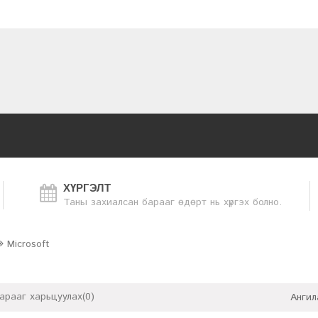
ХҮРГЭЛТ
Таны захиалсан барааг өдөрт нь хүргэх болно.
Microsoft
арааг харьцуулах(0)
Ангил