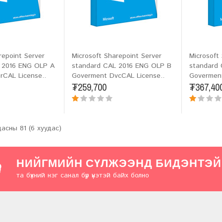
repoint Server
Microsoft Sharepoint Server
Microsoft
 2016 ENG OLP A
standard CAL 2016 ENG OLP B
standard
rCAL License..
Goverment DvcCAL License..
Goverment
₮259,700
₮367,40
дасны 81 (6 хуудас)
НИЙГМИЙН СҮЛЖЭЭНД БИДЭНТЭЙ
та бүхний нэг санал бүр үнэтэй байх болно