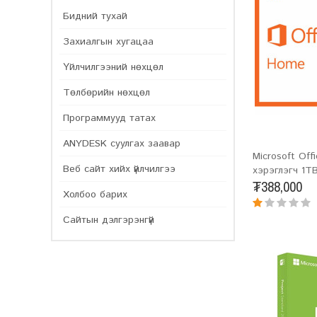
Бидний тухай
Захиалгын хугацаа
Үйлчилгээний нөхцөл
Төлбөрийн нөхцөл
Программууд татах
ANYDESK суулгах заавар
Microsoft Off
Веб сайт хийх үйлчилгээ
хэрэглэгч 1T
₮388,000
Холбоо барих
Сайтын дэлгэрэнгүй