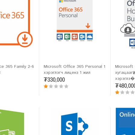
ice 365 Family 2-6
Microsoft Office 365 Personal 1
Microsoft
B
хэрэглэгч лиценз 1 жил
хугацаагүй
₮330,000
хэрэглэ�.
₮480,00