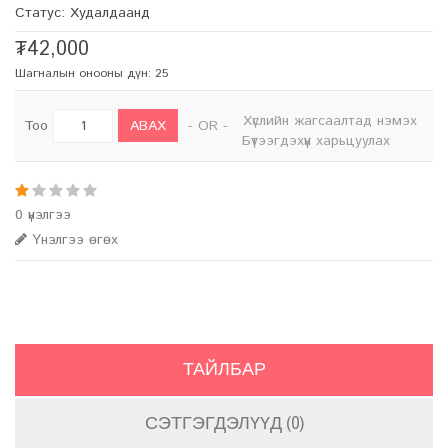
Статус: Худалдаанд
₮42,000
Шагналын онооны дүн: 25
Хүслийн жагсаалтад нэмэх
АВАХ
Тоо
- OR -
Бүтээгдэхүүн харьцуулах
0 үнэлгээ
Үнэлгээ өгөх
ТАЙЛБАР
СЭТГЭГДЭЛҮҮД (0)