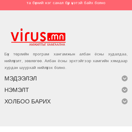
та бүхний нэг санал бүр үнэтэй байх болно
Бүх төрлийн програм хангамжын албан ёсны худалдаа,
нийлүүлэлт, зөвлөгөө. Албан ёсны эрхтэйгээр хамгийн хямдаар
хурдан шуурхай нийлүүлэх болно.
МЭДЭЭЛЭЛ
НЭМЭЛТ
ХОЛБОО БАРИХ