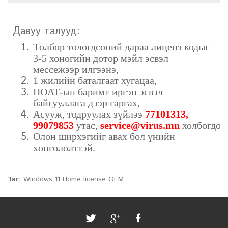
Давуу талууд:
Төлбөр төлөгдсөний дараа лиценз кодыг
3-5 хоногийн дотор мэйл эсвэл
мессежээр илгээнэ,
1 жилийн баталгаат хугацаа,
НӨАТ-ын баримт иргэн эсвэл
байгууллага дээр гаргах,
Асууж, тодруулах зүйлээ
77101313,
99079853
утас,
service@virus.mn
холбогдоо
Олон ширхэгийг авах бол үнийн
хөнгөлөлттэй.
Таг:
Windows 11 Home license OEM