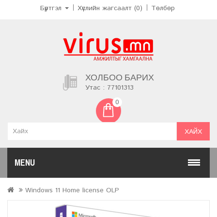
Бүртгэл
Хүслийн жагсаалт (0)
Төлбөр
ХОЛБОО БАРИХ
Утас : 77101313
0
ХАЙХ
MENU
Windows 11 Home license OLP