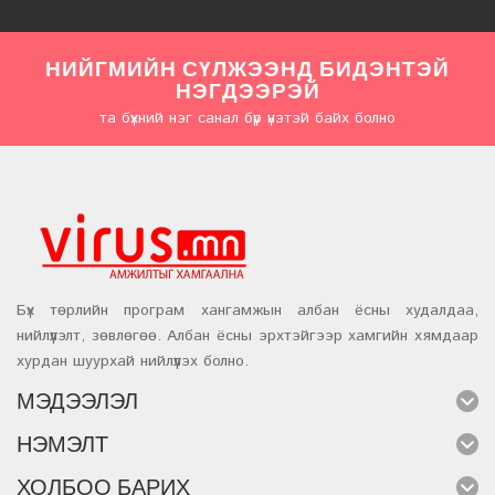
НИЙГМИЙН СҮЛЖЭЭНД БИДЭНТЭЙ
НЭГДЭЭРЭЙ
та бүхний нэг санал бүр үнэтэй байх болно
Бүх төрлийн програм хангамжын албан ёсны худалдаа,
нийлүүлэлт, зөвлөгөө. Албан ёсны эрхтэйгээр хамгийн хямдаар
хурдан шуурхай нийлүүлэх болно.
МЭДЭЭЛЭЛ
НЭМЭЛТ
ХОЛБОО БАРИХ