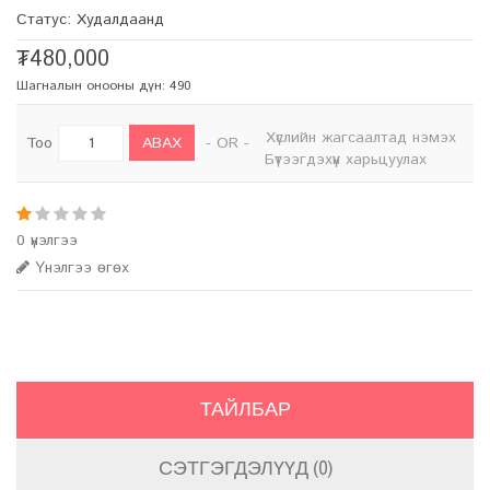
Статус: Худалдаанд
₮480,000
Шагналын онооны дүн: 490
Хүслийн жагсаалтад нэмэх
АВАХ
Тоо
- OR -
Бүтээгдэхүүн харьцуулах
0 үнэлгээ
Үнэлгээ өгөх
ТАЙЛБАР
СЭТГЭГДЭЛҮҮД (0)