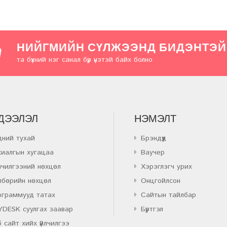
НИЙГМИЙН СҮЛЖЭЭНД БИДЭНТЭЙ
та бүхний нэг санал бүр үнэтэй байх болно
ДЭЭЛЭЛ
НЭМЭЛТ
дний тухай
Брэндүүд
хиалгын хугацаа
Ваучер
лчилгээний нөхцөл
Хэрэглэгч урих
лбөрийн нөхцөл
Онцгойлсон
ограммууд татах
Сайтын тайлбар
YDESK суулгах заавар
Бүртгэл
 сайт хийх үйлчилгээ