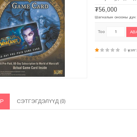
₮56,000
Шагналын онооны дүн:
Тоо
АВ
0 үнэл
АР
СЭТГЭГДЭЛҮҮД (0)