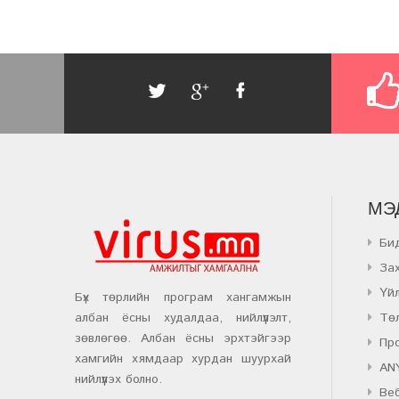
МЭ
Би
За
Үй
Бүх төрлийн програм хангамжын
албан ёсны худалдаа, нийлүүлэлт,
Тө
зөвлөгөө. Албан ёсны эрхтэйгээр
Пр
хамгийн хямдаар хурдан шуурхай
AN
нийлүүлэх болно.
Веб