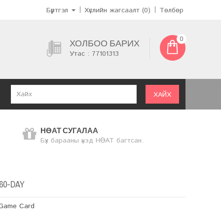
Бүртгэл
Хүслийн жагсаалт (0)
Төлбөр
0
ХОЛБОО БАРИХ
Утас : 77101313
ХАЙХ
НӨАТ СУГАЛАА
Бүх барааны үнэд НӨАТ багтсан.
60-DAY
Game Card