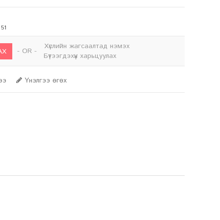
 51
Хүслийн жагсаалтад нэмэх
- OR -
АХ
Бүтээгдэхүүн харьцуулах
гээ
Үнэлгээ өгөх