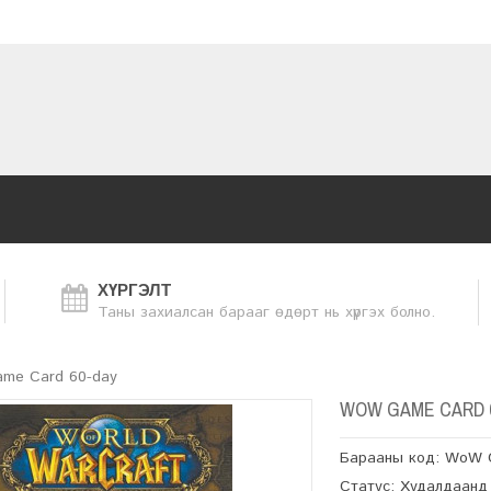
ХҮРГЭЛТ
Таны захиалсан барааг өдөрт нь хүргэх болно.
me Card 60-day
WOW GAME CARD 
Барааны код: WoW 
Статус: Худалдаанд