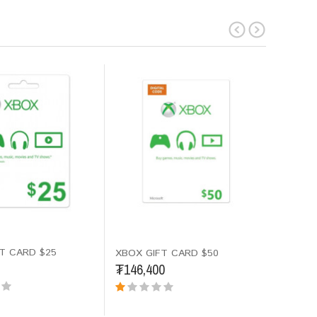
T CARD $25
XBOX GI
XBOX GIFT CARD $50
₮294,0
₮146,400