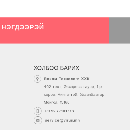
 НЭГДЭЭРЭЙ
ХОЛБОО БАРИХ
Воком Технологи ХХК.
402 тоот, Экспресс тауэр, 1-р
хороо, Чингэлтэй, Улаанбаатар,
Монгол, 15160
+976 77101313
service@virus.mn