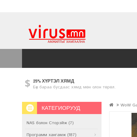
25% ХҮРТЭЛ ХЯМД
Бүх бараа бусдаас хямд мөн олон төрөл.
WoW Ga
КАТЕГИОРУУД
NAS болон Сторэйж (7)
Программ хангамж (187)