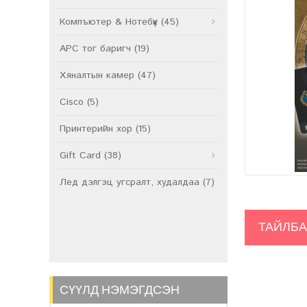
Компъютер & Нотебүүк (45)
APC тог баригч (19)
Хяналтын камер (47)
Cisco (5)
Принтерийн хор (15)
Gift Card (38)
Лед дэлгэц угсралт, худалдаа (7)
ТАЙЛБ
СҮҮЛД НЭМЭГДСЭН