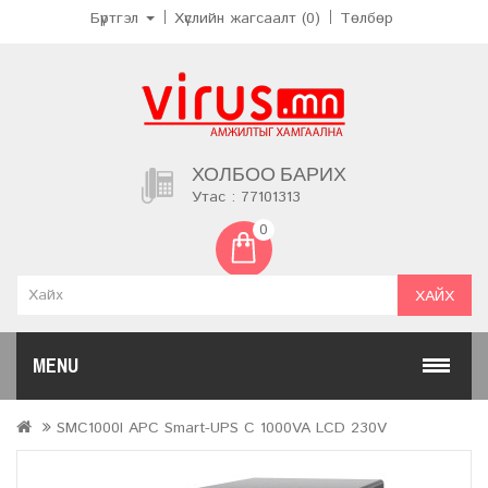
Бүртгэл
Хүслийн жагсаалт (0)
Төлбөр
ХОЛБОО БАРИХ
Утас : 77101313
0
ХАЙХ
MENU
SMC1000I APC Smart-UPS C 1000VA LCD 230V