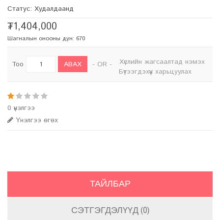
Статус: Худалдаанд
₮1,404,000
Шагналын онооны дүн: 670
Хүслийн жагсаалтад нэмэх
АВАХ
Тоо
- OR -
Бүтээгдэхүүн харьцуулах
0 үнэлгээ
Үнэлгээ өгөх
ТАЙЛБАР
СЭТГЭГДЭЛҮҮД (0)