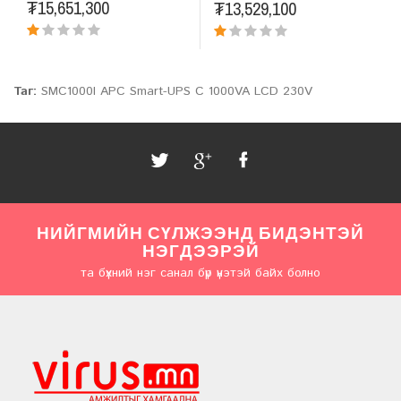
₮15,651,300
₮13,529,100
Таг:
SMC1000I APC Smart-UPS C 1000VA LCD 230V
НИЙГМИЙН СҮЛЖЭЭНД БИДЭНТЭЙ
НЭГДЭЭРЭЙ
та бүхний нэг санал бүр үнэтэй байх болно