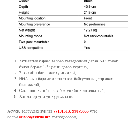
Захиалгын барааг төлбөр төлөгдсөний дараа 7-14 хоног,
бэлэн барааг 1-3 цагын дотор хүргэнэ,
3 жилийн баталгаат хугацаатай,
НӨАТ-ын баримт иргэн эсвэл байгууллага дээр авах
боломжтой,
Олон ширхэгийг авах бол үнийн хөнгөлөлттэй,
Хот дотор үнэгүй хүргэж өгнө,
Асууж, тодруулах зүйлээ
77101313, 99079853
утас
болон
service@virus.mn
холбогдоорой,