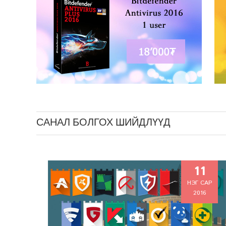
САНАЛ БОЛГОХ ШИЙДЛҮҮД
11
НЭГ САР
2016