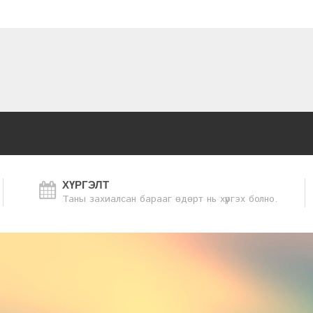
ХҮРГЭЛТ
Таны захиалсан барааг өдөрт нь хүргэх болно.