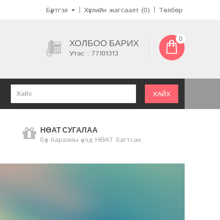
Бүртгэл
Хүслийн жагсаалт (0)
Төлбөр
0
ХОЛБОО БАРИХ
Утас : 77101313
ХАЙХ
НӨАТ СУГАЛАА
Бүх барааны үнэд НӨАТ багтсан.