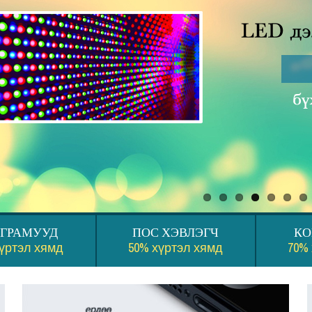
ГРАМУУД
ПОС ХЭВЛЭГЧ
К
хүртэл хямд
50% хүртэл хямд
70%