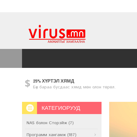
25% ХҮРТЭЛ ХЯМД
Бүх бараа бусдаас хямд мөн олон төрөл.
КАТЕГИОРУУД
NAS болон Сторэйж (7)
Программ хангамж (187)