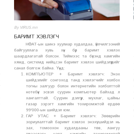
By VIRUS.mn
БАРИМТ ХЭВЛЭГЧ
НӨАТ-ын шинэ хуулиар худалдаа, үйлчилгээний
ь
байгууллага хувь хүн бүр баримт хэвлэх
н
шаардлагатай болсон. Тиймээс та бүхэнд хамгийн
н
хямд, системд нийцсэн баримт хэвлэх шийдэлүүдийг
санал болгож байна. Үүнд:
+
КОМПЪЮТЕР + Баримт хэвлэгч: Энэхүү
н
шийдэлийг сонгоход танд хэвлэгчийг холбох
г
тогны залгуур болон интернетийн холболттой
нотебүүк эсвэл суурин компъютер байхад л
н
хангалттай. Суурин дэлгүүр, мухлаг, цайны
н
газар зэрэгт хамгийн тохиромжтой ердөө
99'000-ын шийдэл юм.
ГАР УТАС + Баримт хэвлэгч: Зөөврийн
н
зориулалттай баримт хэвлэх энэхүү шийдэл нь
зах, томоохон худалдааны төв, лангуу