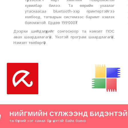
түрээслэгч нарт хамгийн тохиромжтой
хувилбар билээ. Та өөрийн ухаалаг
утаснаасаа bluetooth-ээр принтертэйгээ
холбоод, татварын системээс баримт хэвлэх
боломжтой. Ердөө 199'000₮
Дээрхи шийдэлүүдийг сонгосноор та нэмэлт ПОС
авах шаардалагагүй, Үнэтэй програм шаардлагагүй,
Нэмэлт төлбөргүй.
НИЙГМИЙН СҮЛЖЭЭНД БИДЭНТЭЙ
та бүхний нэг санал бүр үнэтэй байх болно