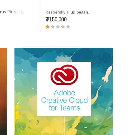
us Plus - 1..
Google P
Kaspersky Plus онлай..
₮44,90
₮150,000