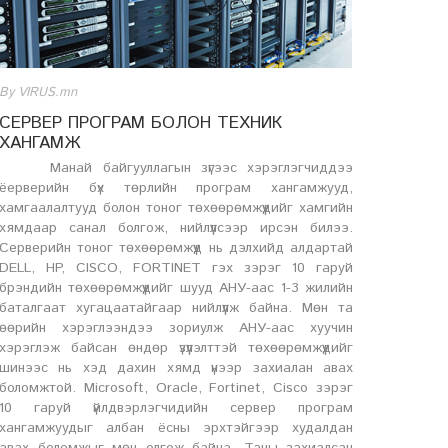
By VIRUS.mn
СЕРВЕР ПРОГРАМ БОЛОН ТЕХНИК
ХАНГАМЖ
Манай байгууллагын зүгээс хэрэглэгчиддээ
ёерверийн бүх төрлийн програм хангамжууд,
хамгаалалтууд болон тоног төхөөрөмжүүдийг хамгийн
хямдаар санал болгож, нийлүүлсээр ирсэн билээ.
Серверийн тоног төхөөрөмжүүд нь дэлхийд алдартай
DELL, HP, CISCO, FORTINET гэх зэрэг 10 гаруй
брэндийн төхөөрөмжүүдийг шууд АНУ-аас 1-3 жилийн
баталгаат хугацаатайгаар нийлүүлж байна. Мөн та
өөрийн хэрэглээндээ зориулж АНУ-аас хуучин
хэрэглэж байсан өндөр үзүүлэлттэй төхөөрөмжүүдийг
шинээс нь хэд дахин хямд үнээр захиалан авах
боломжтой. Microsoft, Oracle, Fortinet, Cisco зэрэг
10 гаруй үйлдвэрлэгчидийн сервер програм
хангамжуудыг албан ёсны эрхтэйгээр худалдан