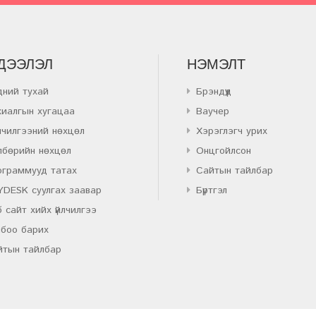
ДЭЭЛЭЛ
НЭМЭЛТ
дний тухай
Брэндүүд
хиалгын хугацаа
Ваучер
лчилгээний нөхцөл
Хэрэглэгч урих
лбөрийн нөхцөл
Онцгойлсон
ограммууд татах
Сайтын тайлбар
YDESK суулгах заавар
Бүртгэл
 сайт хийх үйлчилгээ
лбоо барих
йтын тайлбар