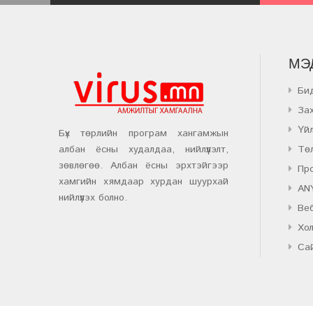
МЭ
Би
За
Үй
Бүх төрлийн програм хангамжын
албан ёсны худалдаа, нийлүүлэлт,
Тө
зөвлөгөө. Албан ёсны эрхтэйгээр
Пр
хамгийн хямдаар хурдан шуурхай
AN
нийлүүлэх болно.
Веб
Хо
Са