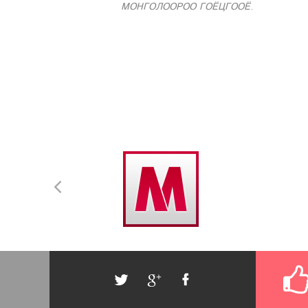
МОНГОЛООРОО ГОЁЦГООЁ
.