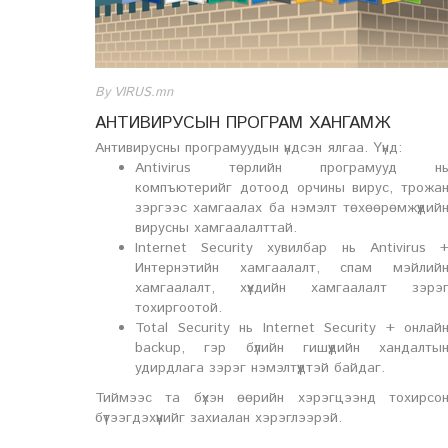
By VIRUS.mn
АНТИВИРУСЫН ПРОГРАМ ХАНГАМЖ
Антивирусны програмуудын үндсэн ялгаа. Үүнд:
Antivirus төрлийн програмууд н
компъютерийг дотоод орчины вирус, трожа
зэргээс хамгаалах ба нэмэлт төхөөрөмжүүдий
вирусны хамгаалалттай.
Internet Security хувилбар нь Antivirus 
Интернэтийн хамгаалалт, спам мэйлий
хамгаалалт, хүүхдийн хамгаалалт зэрэ
тохиргоотой.
Total Security нь Internet Security + онлай
backup, гэр бүлийн гишүүдийн хандалты
удирдлага зэрэг нэмэлтүүдтэй байдаг.
Тиймээс та бүхэн өөрийн хэрэгцээнд тохирсо
бүтээгдэхүүнийг захиалан хэрэглээрэй.