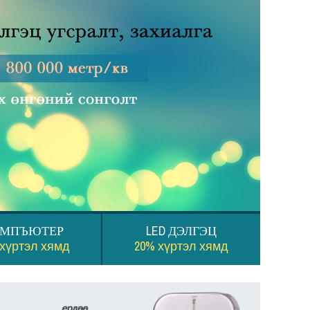
ОМПЪЮТЕР
LED ДЭЛГЭЦ
 хүртэл хямд
20% хүртэл хямд