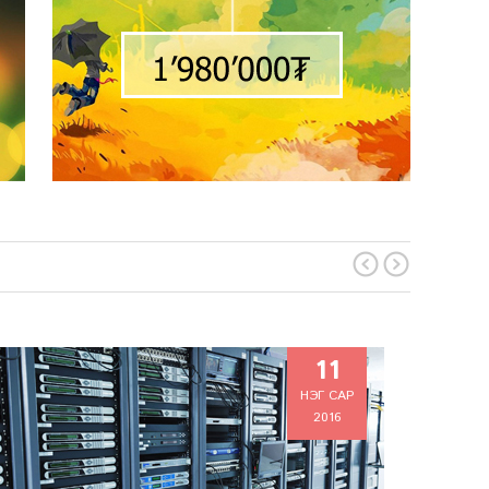
11
НЭГ САР
2016