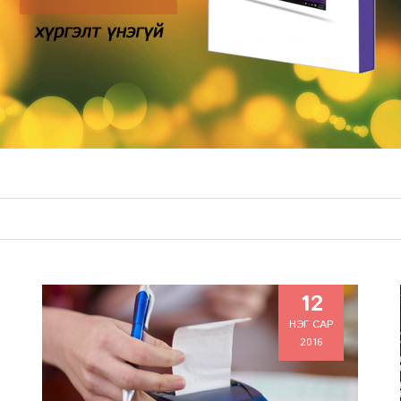
12
НЭГ САР
2016