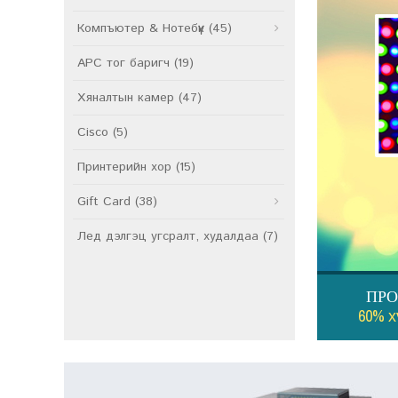
Компъютер & Нотебүүк (45)
APC тог баригч (19)
Хяналтын камер (47)
Cisco (5)
Принтерийн хор (15)
Gift Card (38)
Лед дэлгэц угсралт, худалдаа (7)
ПРО
60% 