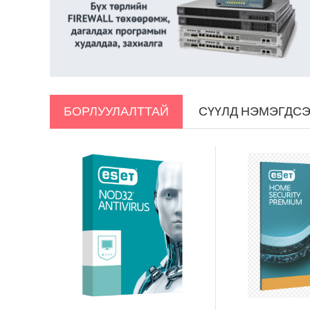
БОРЛУУЛАЛТТАЙ
СҮҮЛД НЭМЭГДС