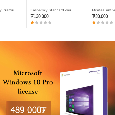
y Premiu..
Kaspersky Standard онл..
McAfee Antivir
₮130,000
₮30,000