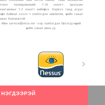
авах боломжыг мөн олгож байна. Таны захиалсан
тоног төхөөрөмжийг 7-14 хоногт, програм
хангамжыг 1-3 хоногт нийлүүлнэ. Хэрвээ танд асуух
зүйл байвал хэзээ ч холбогдон зөвлөгөө, үнийн санал
авах боломжтой.
Мөн service@virus.mn -ээр холбогдон бүтээгдэхүүний
үнийн санал авна уу.
 НЭГДЭЭРЭЙ